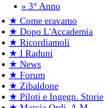
» 3° Anno
★ Come eravamo
★ Dopo L'Accademia
★ Ricordiamoli
★ I Raduni
★ News
★ Forum
★ Zibaldone
★ Piloti e Ingegn. Storie
★ Marcia Ordi. A.M.