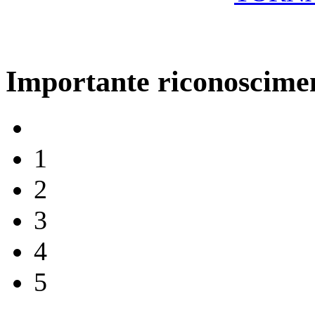
Importante riconoscime
1
2
3
4
5