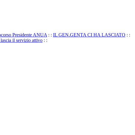
pocorso Presidente ANUA
: :
IL GEN.GENTA CI HA LASCIATO
: :
scia il servizio attivo
: :