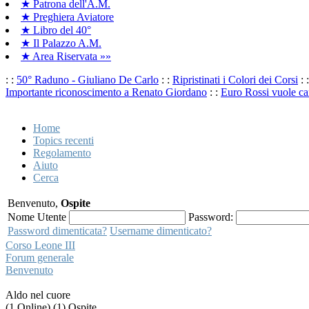
★ Patrona dell'A.M.
★ Preghiera Aviatore
★ Libro del 40°
★ Il Palazzo A.M.
★ Area Riservata »»
: :
50° Raduno - Giuliano De Carlo
: :
Ripristinati i Colori dei Corsi
: 
Importante riconoscimento a Renato Giordano
: :
Euro Rossi vuole ca
Home
Topics recenti
Regolamento
Aiuto
Cerca
Benvenuto,
Ospite
Nome Utente
Password:
Password dimenticata?
Username dimenticato?
Corso Leone III
Forum generale
Benvenuto
Aldo nel cuore
(1 Online) (1) Ospite