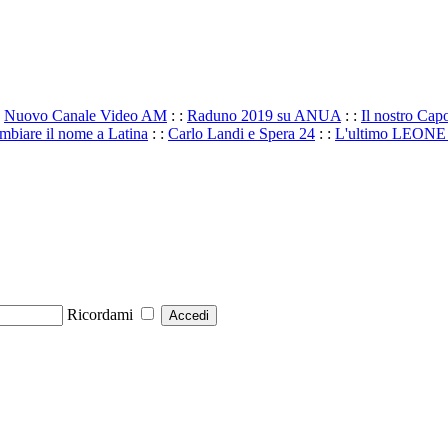
:
Nuovo Canale Video AM
: :
Raduno 2019 su ANUA
: :
Il nostro Ca
mbiare il nome a Latina
: :
Carlo Landi e Spera 24
: :
L'ultimo LEONE la
Ricordami