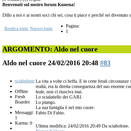
Benvenuti sul nostro forum Kunena!
Dillo a noi e ai nostri soci chi sei, cosa ti piace e perché sei diventat
Pagina:
Replica topic
Nuovo topic
1
ARGOMENTO: Aldo nel cuore
Aldo nel cuore
24/02/2016 20:48
#83
sciabolone
La vita a volte ci beffa. E in certe ferali circostan
realtà, era la diretta conseguenza del suo enorme cu
Offline
leale, non ci riusciva mai.
Fresh
Lo scialatiello dei GARI.
Boarder
Lo piango.
La sua famiglia è nel mio cuore.
Messaggi:
Fabio Di Fabio.
1
Karma: 0
Ultima modifica: 24/02/2016 20:49 Da sciabolone.