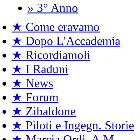
» 3° Anno
★ Come eravamo
★ Dopo L'Accademia
★ Ricordiamoli
★ I Raduni
★ News
★ Forum
★ Zibaldone
★ Piloti e Ingegn. Storie
★ Marcia Ordi. A.M.