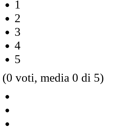
1
2
3
4
5
(0 voti, media 0 di 5)