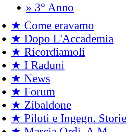
» 3° Anno
★ Come eravamo
★ Dopo L'Accademia
★ Ricordiamoli
★ I Raduni
★ News
★ Forum
★ Zibaldone
★ Piloti e Ingegn. Storie
★ Marcia Ordi. A.M.