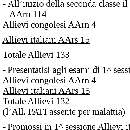
-
All’inizio della seconda classe i
AArn
114
Allievi congolesi
AArn
4
Allievi italiani
AArs
15
Totale
Allievi
133
-
Presentatisi agli esami di 1^ sess
Allievi congolesi
AArn
4
Allievi italiani
AArs
15
Totale
Allievi
132
(l’All. PATI assente per malattia)
-
Promossi in 1^ sessione
Allievi 