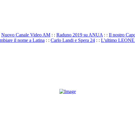
:
Nuovo Canale Video AM
: :
Raduno 2019 su ANUA
: :
Il nostro Ca
mbiare il nome a Latina
: :
Carlo Landi e Spera 24
: :
L'ultimo LEONE la