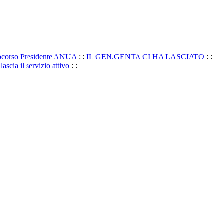
pocorso Presidente ANUA
: :
IL GEN.GENTA CI HA LASCIATO
: :
scia il servizio attivo
: :