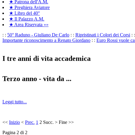
★ Patrona dell'A.M.
★ Preghiera Aviatore
★ Libro del 40°
★ Il Palazzo A.M.
★ Area Riservata »»
: :
50° Raduno - Giuliano De Carlo
: :
Ripristinati i Colori dei Corsi
: 
Importante riconoscimento a Renato Giordano
: :
Euro Rossi vuole ca
I tre anni di vita accademica
Terzo anno - vita da ...
Leggi tutto...
<<
Inizio
<
Prec.
1
2
Succ.
>
Fine
>>
Pagina 2 di 2