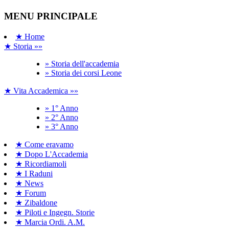
MENU PRINCIPALE
★ Home
★ Storia »»
» Storia dell'accademia
» Storia dei corsi Leone
★ Vita Accademica »»
» 1° Anno
» 2° Anno
» 3° Anno
★ Come eravamo
★ Dopo L'Accademia
★ Ricordiamoli
★ I Raduni
★ News
★ Forum
★ Zibaldone
★ Piloti e Ingegn. Storie
★ Marcia Ordi. A.M.